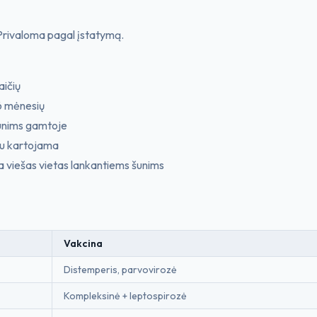
Privaloma pagal įstatymą.
aičių
 6 mėnesių
unims gamtoje
iau kartojama
viešas vietas lankantiems šunims
Vakcina
Distemperis, parvovirozė
Kompleksinė + leptospirozė