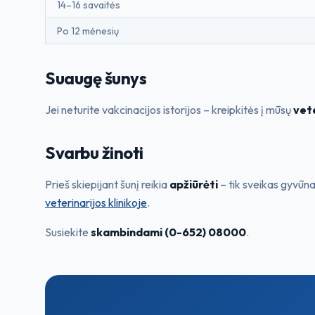
14–16 savaitės
Po 12 mėnesių
Suaugę šunys
Jei neturite vakcinacijos istorijos – kreipkitės į mūsų
vete
Svarbu žinoti
Prieš skiepijant šunį reikia
apžiūrėti
– tik sveikas gyvūna
veterinarijos klinikoje
.
Susiekite
skambindami (0-652) 08000
.