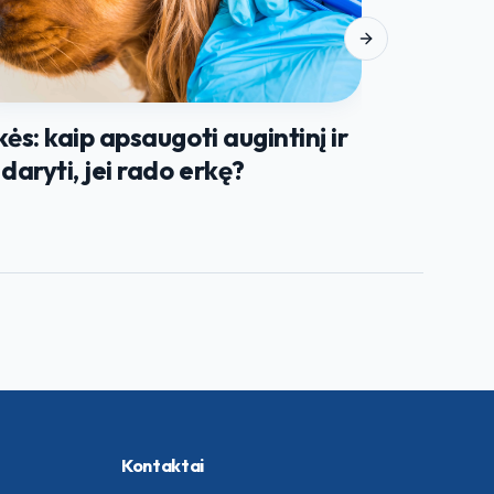
Next slide
kės: kaip apsaugoti augintinį ir
 daryti, jei rado erkę?
Gyvūnų či
svarbu ir
Kontaktai