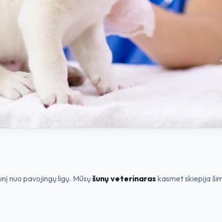
unį nuo pavojingų ligų. Mūsų
šunų veterinaras
kasmet skiepija šimt