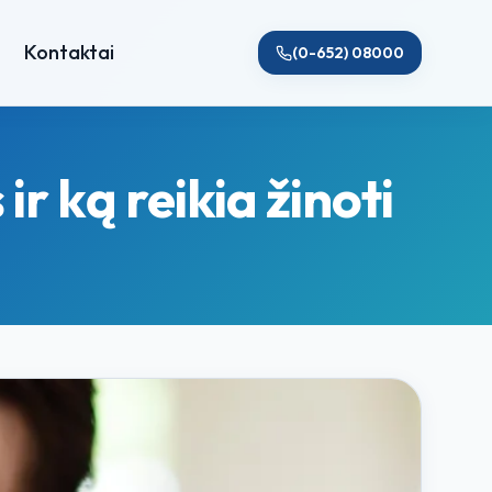
Kontaktai
(0-652) 08000
r ką reikia žinoti