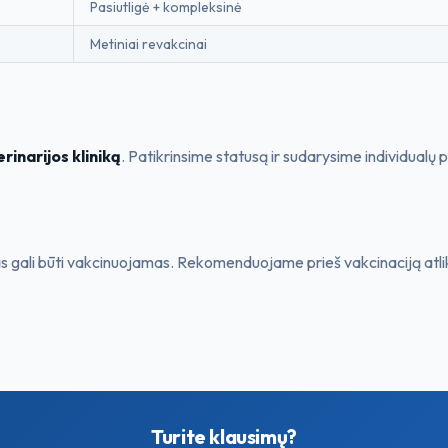
Pasiutligė + kompleksinė
Metiniai revakcinai
rinarijos kliniką
. Patikrinsime statusą ir sudarysime individualų 
s gali būti vakcinuojamas. Rekomenduojame prieš vakcinaciją atlik
Turite klausimų?