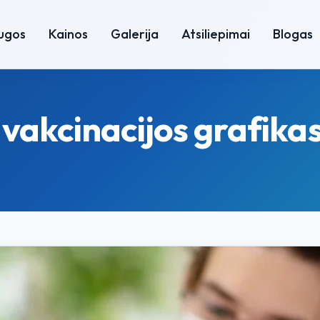
ugos
Kainos
Galerija
Atsiliepimai
Blogas
akcinacijos grafikas i