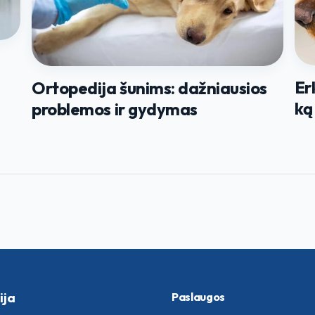
Er
Ortopedija šunims: dažniausios
ką
problemos ir gydymas
ija
Paslaugos