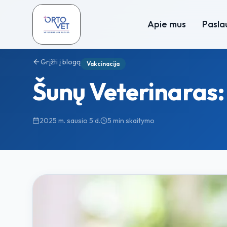
Apie mus
Pasla
Grįžti į blogą
Vakcinacija
Šunų Veterinaras: v
2025 m. sausio 5 d.
5 min
skaitymo