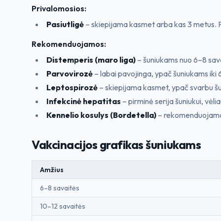
Privalomosios:
Pasiutligė
– skiepijama kasmet arba kas 3 metus. 
Rekomenduojamos:
Distemperis (maro liga)
– šuniukams nuo 6–8 sav
Parvovirozė
– labai pavojinga, ypač šuniukams iki
Leptospirozė
– skiepijama kasmet, ypač svarbu š
Infekcinė hepatitas
– pirminė serija šuniukui, vėl
Kennelio kosulys (Bordetella)
– rekomenduojama 
Vakcinacijos grafikas šuniukams
Amžius
6–8 savaitės
10–12 savaitės