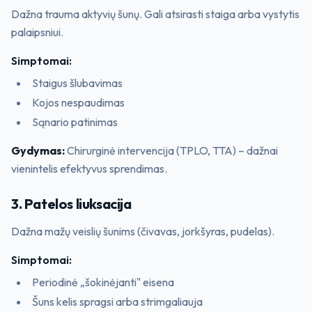
Dažna trauma aktyvių šunų. Gali atsirasti staiga arba vystytis
palaipsniui.
Simptomai:
Staigus šlubavimas
Kojos nespaudimas
Sąnario patinimas
Gydymas:
Chirurginė intervencija (TPLO, TTA) – dažnai
vienintelis efektyvus sprendimas.
3. Patelos liuksacija
Dažna mažų veislių šunims (čivavas, jorkšyras, pudelas).
Simptomai:
Periodinė „šokinėjanti" eisena
Šuns kelis spragsi arba strimgaliauja