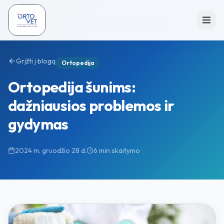
Grįžti į blogą
Ortopedija
Ortopedija šunims:
dažniausios problemos ir
gydymas
2024 m. gruodžio 28 d.
6 min
skaitymo