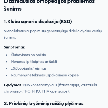
Dažniausios ortopedijos problemos
šunims
1. Klubo sąnario displazija (KSD)
Viena labiausiai paplitusių genetinių ligų didelio dydžio veislių
šunims.
Simptomai:
Šlubavimas po poilsio
Nenoras lipti laiptais ar šokti
„Siūbuojantis" eismas
Raumenų netekimas užpakalinėse kojose
Gydymas:
Nuo konservatyvaus (fizioterapija, vaistai) iki
chirurginio (TPO, FHO, THA operacijos).
2. Priekinių kryžminių raiščių plyšimas