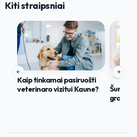
Kiti straipsniai
Previous slide
Next slid
Kaip tinkamai pasiruošti
Šunų vak
veterinaro vizitui Kaune?
grafikas: