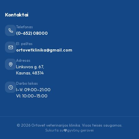
Kontaktai
Telefonas
(0-652) 08000
El. paštas
ortovetklinika@gmail.com
Adresas
Linkuvos g. 67,
Kaunas, 48314
Darbo laikas
I–V: 09:00–21:00
VI: 10:00–15:00
©
2026
Ortovet veterinarijos klinika. Visos teisės saugomos.
Sukurta su
gyvūnų gerovei
Skambinti