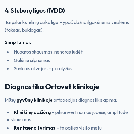
4. Stuburų ligos (IVDD)
Tarpslankstelinių diskų liga – ypač dažna ilgakūnėms veislėms
(taksas, buldogas).
Simptomai:
Nugaros skausmas, nenoras judėti
Galūnių silpnumas
Sunkiais atvejais – paralyžius
Diagnostika Ortovet klinikoje
Mūsų
gyvūnų klinikoje
ortopedijos diagnostika apima:
Klinikinę apžiūrą
– pilnai įvertinamas judesių amplitudė
ir skausmas
Rentgeno tyrimas
– to paties vizito metu